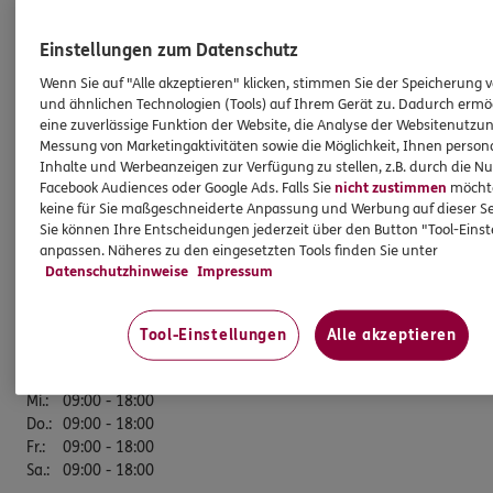
ERGO Versicherung Alexander Loos in Siegen-
Einstellungen zum Datenschutz
Weidenau
Wenn Sie auf "Alle akzeptieren" klicken, stimmen Sie der Speicherung 
und ähnlichen Technologien (Tools) auf Ihrem Gerät zu. Dadurch ermö
eine zuverlässige Funktion der Website, die Analyse der Websitenutzun
Geschäftsstelle
Messung von Marketingaktivitäten sowie die Möglichkeit, Ihnen persona
Inhalte und Werbeanzeigen zur Verfügung zu stellen, z.B. durch die N
Am Nordstern 45
Facebook Audiences oder Google Ads. Falls Sie
nicht zustimmen
möchten
57076 Siegen
keine für Sie maßgeschneiderte Anpassung und Werbung auf dieser Se
Sie können Ihre Entscheidungen jederzeit über den Button "Tool-Eins
Tel:
0271/ 381 99 86
anpassen. Näheres zu den eingesetzten Tools finden Sie unter
Mobil:
0172/ 277 14 33
Datenschutzhinweise
Impressum
Öffnungszeiten
Tool-Einstellungen
Alle akzeptieren
Mo.
:
09:00 - 18:00
Di.
:
09:00 - 18:00
Mi.
:
09:00 - 18:00
Do.
:
09:00 - 18:00
Fr.
:
09:00 - 18:00
Sa.
:
09:00 - 18:00