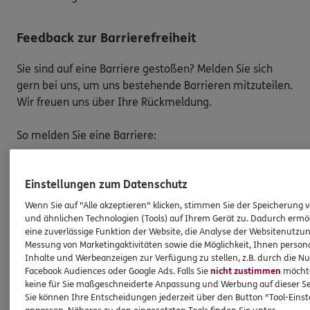
Feedback zur Barrierefreiheit
Sie sind auf eine Barriere gestoßen? Melden Sie sich
gern bei uns, um uns bestehende Barrieren mitzuteilen.
Wir freuen uns über Ihre Rückmeldung.
So melden Sie eine Barriere:
Bitte teilen Sie mit,
auf welcher Webseite
Sie auf
eine Barriere gestoßen sind. Kopieren Sie hierzu
Einstellungen zum Datenschutz
den Link aus der Adresszeile Ihres Browsers.
Wenn Sie auf "Alle akzeptieren" klicken, stimmen Sie der Speicherung 
Schicken Sie den
Link zusammen mit einem
und ähnlichen Technologien (Tools) auf Ihrem Gerät zu. Dadurch ermö
Hinweis auf den Text oder Service
, der Ihnen
eine zuverlässige Funktion der Website, die Analyse der Websitenutzun
Messung von Marketingaktivitäten sowie die Möglichkeit, Ihnen persona
Schwierigkeiten bereitet hat, an:
Inhalte und Werbeanzeigen zur Verfügung zu stellen, z.B. durch die N
barriere.melden@ergo.de
Facebook Audiences oder Google Ads. Falls Sie
nicht zustimmen
möchten
Bitte senden Sie an diese E-Mail-Adresse nur
keine für Sie maßgeschneiderte Anpassung und Werbung auf dieser Se
Anmerkungen zum Thema „Barrierefreiheit“
und
Sie können Ihre Entscheidungen jederzeit über den Button "Tool-Eins