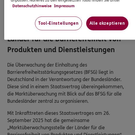
anpassen. Näheres zu den eingesetzten Tools finden Sie unter
keine Daten oder Informationen zu Ihrem
Datenschutzhinweise
Impressum
persönlichen Versicherungsschutz.
Tool-Einstellungen
Alle akzeptieren
Marktüberwachungsstelle der
Länder für die Barrierefreiheit von
Produkten und Dienstleistungen
Die Überwachung der Einhaltung des
Barrierefreiheitsstärkungsgesetzes (BFSG) liegt in
Deutschland in der Verantwortung der Bundesländer.
Diese sind in einem Staatsvertrag übereingekommen,
die Marktüberwachung mit Blick auf das BFSG für alle
Bundesländer zentral zu organisieren.
Mit Inkrafttreten dieses Staatsvertrages am 26.
September 2025 hat die gemeinsame
„Marktüberwachungsstelle der Länder für die
Barrierefreiheit von Produkten und Dienstleistungen“