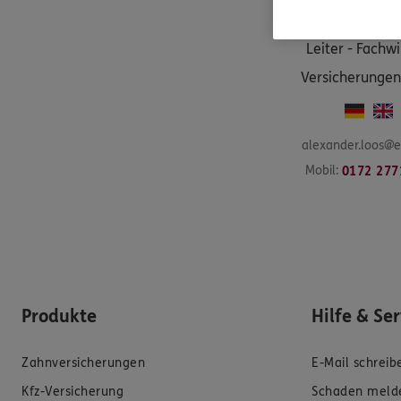
Alexander
L
Leiter - Fachwi
Versicherungen
alexander.loos@e
Mobil:
0172 277
Produkte
Hilfe & Se
Zahnversicherungen
E-Mail schreib
Kfz-Versicherung
Schaden meld