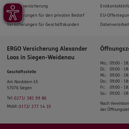
Krankenversicherung
Erstkontaktin
Versicherungen für den privaten Bedarf
EU-Offenlegun
Versicherungen für Geschäftskunden
Datenverarbei
ERGO Versicherung Alexander
Öffnungsz
Loos in Siegen-Weidenau
Mo.
:
09:00 - 18
Di.
:
09:00 - 18
Geschäftsstelle
Mi.
:
09:00 - 18
Do.
:
09:00 - 18
Am Nordstern 45
Fr.
:
09:00 - 18
57076 Siegen
Sa.
:
09:00 - 18
Tel:
0271/ 381 99 86
Nach Vereinbar
Mobil:
0172/ 277 14 33
der Öffnungszei