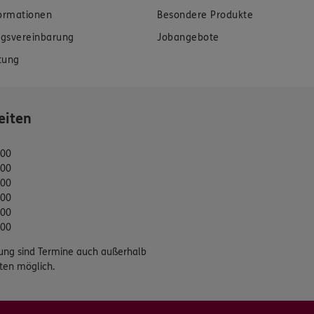
formationen
Besondere Produkte
gsvereinbarung
Jobangebote
tung
eiten
:00
:00
:00
:00
:00
:00
ung sind Termine auch außerhalb
ten möglich.