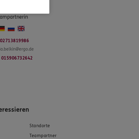
toria
Belkin
ampartnerin
02713819986
ria.belkin@ergo.de
015906732642
eressieren
Standorte
Teampartner