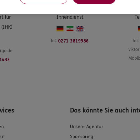
oos
Pary
Loos Rostampour
Vik
rt für
Innendienst
Te
 (IHK)
Tel:
Tel:
0271 3819986
vikto
rgo.de
Mobil:
1433
rvices
Das könnte Sie auch int
en
Unsere Agentur
en
Sponsoring