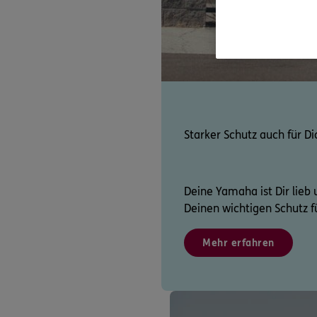
Starker Schutz auch für Di
Deine Yamaha ist Dir lieb u
Deinen wichtigen Schutz fü
Mehr erfahren