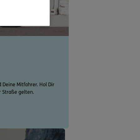
d Deine Mitfahrer. Hol Dir
r Straße gelten.