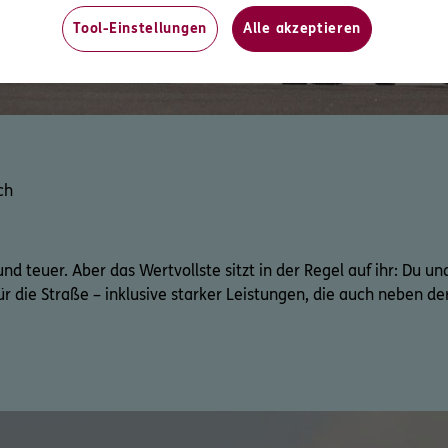
Tool-Einstellungen
Alle akzeptieren
ch
nd teuer. Aber das Wertvollste sitzt in der Regel auf ihr: Du un
r die Straße – inklusive starker Leistungen, die auch neben de