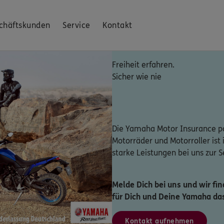
chäftskunden
Service
Kontakt
Freiheit erfahren.
Sicher wie nie
Die Yamaha Motor Insurance p
Motorräder und Motorroller ist i
starke Leistungen bei uns zur 
Melde Dich bei uns und wir f
für Dich und Deine Yamaha das
Kontakt aufnehmen