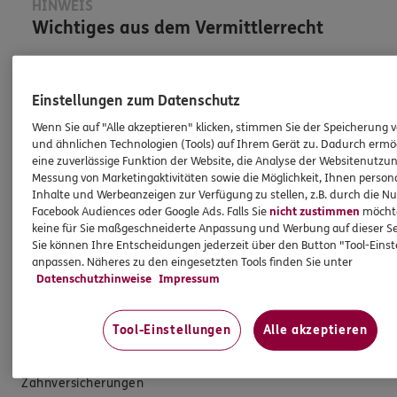
HINWEIS
Wichtiges aus dem Vermittlerrecht
Ich bin verpflichtet, Ihnen Auskünfte zu meiner
Person zu geben. Sowohl Ihr Schutz als Verbraucher
Einstellungen zum Datenschutz
sowie auch gesetzliche Regelungen halten mich
Wenn Sie auf "Alle akzeptieren" klicken, stimmen Sie der Speicherung 
dazu an. Ich biete Beratung an, für die
und ähnlichen Technologien (Tools) auf Ihrem Gerät zu. Dadurch ermö
eine zuverlässige Funktion der Website, die Analyse der Websitenutzun
Versicherungsvermittlung erhalte ich Provision,
Messung von Marketingaktivitäten sowie die Möglichkeit, Ihnen persona
ferner sonstige Zuwendungen.
Inhalte und Werbeanzeigen zur Verfügung zu stellen, z.B. durch die N
Facebook Audiences oder Google Ads. Falls Sie
nicht zustimmen
möchten
Mehr Informationen
keine für Sie maßgeschneiderte Anpassung und Werbung auf dieser Se
Sie können Ihre Entscheidungen jederzeit über den Button "Tool-Eins
anpassen. Näheres zu den eingesetzten Tools finden Sie unter
Datenschutzhinweise
Impressum
Tool-Einstellungen
Alle akzeptieren
Produkte
Zahnversicherungen