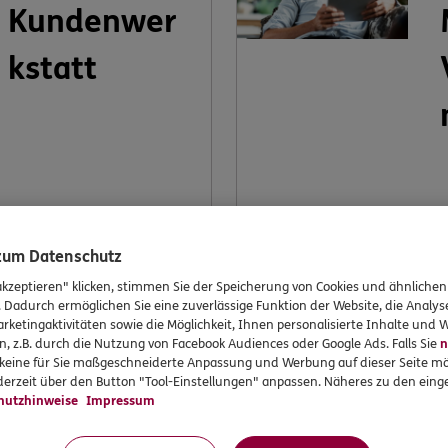
Kundenwer
kstatt
Möchten Sie dabei
I
mithelfen, ERGO weiter
K
 zum Datenschutz
zu verbessern? Machen
V
akzeptieren" klicken, stimmen Sie der Speicherung von Cookies und ähnlichen
Sie mit bei unserer
k
. Dadurch ermöglichen Sie eine zuverlässige Funktion der Website, die Analy
Kundenwerkstatt.
V
rketingaktivitäten sowie die Möglichkeit, Ihnen personalisierte Inhalte und
n, z.B. durch die Nutzung von Facebook Audiences oder Google Ads. Falls Sie
n
v
r keine für Sie maßgeschneiderte Anpassung und Werbung auf dieser Seite mö
erzeit über den Button "Tool-Einstellungen" anpassen. Näheres zu den einge
hutzhinweise
Impressum
Jetzt
informieren