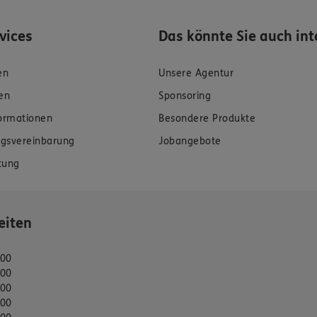
rvices
Das könnte Sie auch int
en
Unsere Agentur
en
Sponsoring
formationen
Besondere Produkte
gsvereinbarung
Jobangebote
tung
eiten
:00
:00
:00
:00