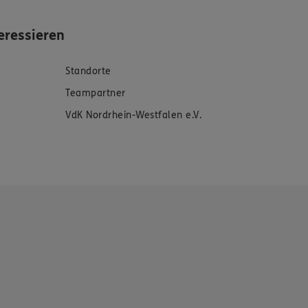
eressieren
Standorte
Teampartner
VdK Nordrhein-Westfalen e.V.