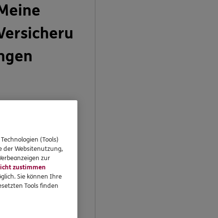
Meine
Versicheru
ngen
n Ihrem persönlichen
undenportal „Meine
ersicherungen“
 Technologien (Tools)
önnen Sie Ihre
se der Websitenutzung,
ersicherungen
 Werbeanzeigen zur
bequem online
icht zustimmen
erwalten.
glich. Sie können Ihre
setzten Tools finden
Jetzt