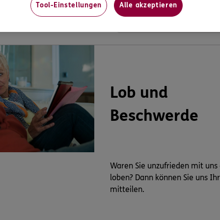
Tool-Einstellungen
Alle akzeptieren
Lob und
Beschwerde
Waren Sie unzufrieden mit uns
loben? Dann können Sie uns Ih
mitteilen.