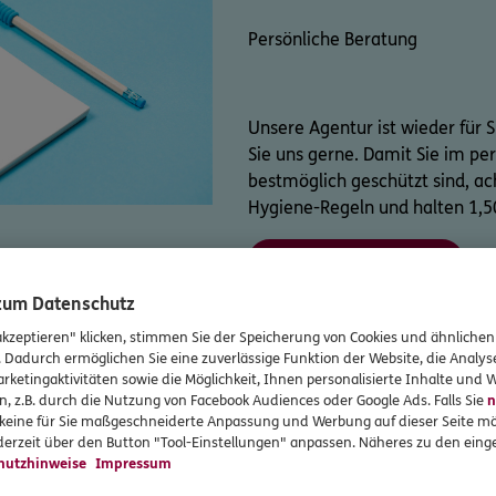
Persönliche Beratung
Unsere Agentur ist wieder für 
Sie uns gerne. Damit Sie im pe
bestmöglich geschützt sind, ac
Hygiene-Regeln und halten 1,5
Rückruf vereinbaren
 zum Datenschutz
akzeptieren" klicken, stimmen Sie der Speicherung von Cookies und ähnlichen
. Dadurch ermöglichen Sie eine zuverlässige Funktion der Website, die Analy
rketingaktivitäten sowie die Möglichkeit, Ihnen personalisierte Inhalte und
n, z.B. durch die Nutzung von Facebook Audiences oder Google Ads. Falls Sie
n
Online-Beratung
r keine für Sie maßgeschneiderte Anpassung und Werbung auf dieser Seite mö
erzeit über den Button "Tool-Einstellungen" anpassen. Näheres zu den einge
hutzhinweise
Impressum