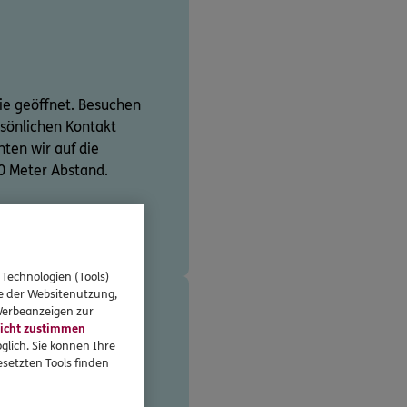
Sie geöffnet. Besuchen
rsönlichen Kontakt
hten wir auf die
0 Meter Abstand.
 Technologien (Tools)
se der Websitenutzung,
 Werbeanzeigen zur
icht zustimmen
glich. Sie können Ihre
setzten Tools finden