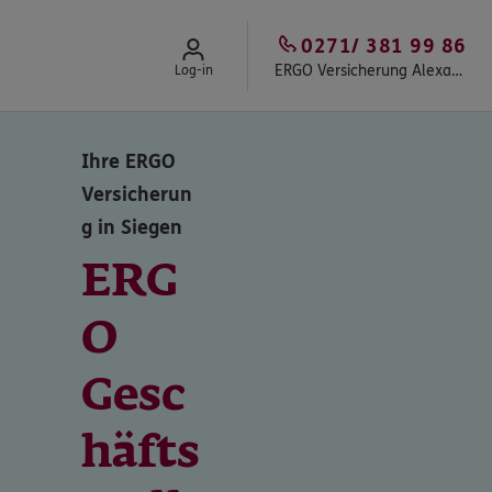
0271/ 381 99 86
ERGO Versicherung Alexander Loos in Siegen-Weidenau
Log-in
Ihre ERGO
Versicherun
g in Siegen
ERG
O
Gesc
häfts