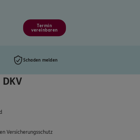
Termin
vereinbaren
Schaden melden
r DKV
d
ten Versicherungsschutz