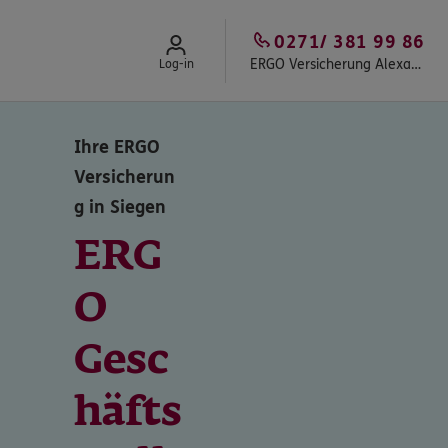
0271/ 381 99 86
ERGO Versicherung Alexander Loos in Siegen-Weidenau
Log-in
Ihre ERGO
Versicherun
g in Siegen
ERG
O
Gesc
häfts