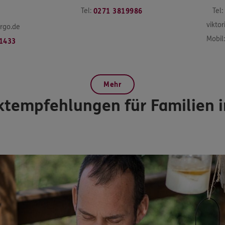
Tel:
Tel:
0271 3819986
vikto
rgo.de
Mobil:
1433
Mehr
tempfehlungen für Familien i