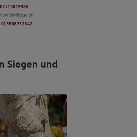
02713819986
ria.belkin@ergo.de
015906732642
n Siegen und