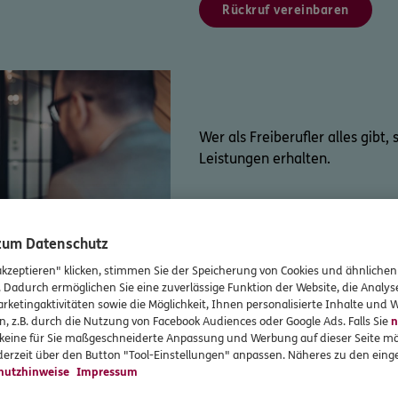
Rückruf vereinbaren
Wer als Freiberufler alles gibt,
Leistungen erhalten.
Bereits über 220.000 Freiberuf
 zum Datenschutz
dem Spezialisten für Gesundhe
akzeptieren" klicken, stimmen Sie der Speicherung von Cookies und ähnlichen
Versicherungsgruppe. Profitier
. Dadurch ermöglichen Sie eine zuverlässige Funktion der Website, die Analy
exklusiven Konditionen in der
rketingaktivitäten sowie die Möglichkeit, Ihnen personalisierte Inhalte und
der umfassenden Versorgung, di
n, z.B. durch die Nutzung von Facebook Audiences oder Google Ads. Falls Sie
n
abgestimmt ist.
r keine für Sie maßgeschneiderte Anpassung und Werbung auf dieser Seite mö
erzeit über den Button "Tool-Einstellungen" anpassen. Näheres zu den einge
hutzhinweise
Impressum
Rückruf vereinbaren