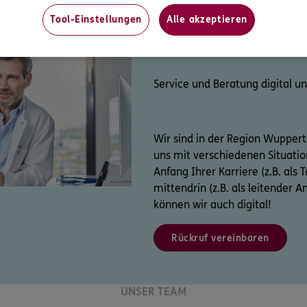
Tool-Einstellungen
Alle akzeptieren
Service und Beratung digital un
Wir sind in der Region Wupper
uns mit verschiedenen Situatio
Anfang Ihrer Karriere (z.B. als 
mittendrin (z.B. als leitender 
können wir auch digital!
Rückruf vereinbaren
UNSER TEAM