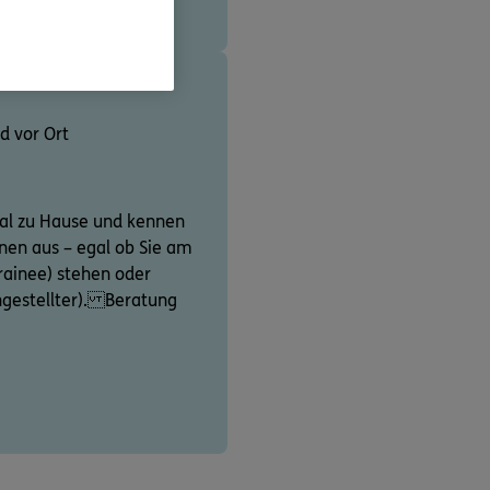
d vor Ort
tal zu Hause und kennen
nen aus – egal ob Sie am
Trainee) stehen oder
Angestellter). Beratung