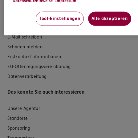
Datenschutzhinweise
Impressum
Versicherungen für Geschäftskunden
Tool-Einstellungen
Alle akzeptieren
Hilfe & Services
E-Mail schreiben
Schaden melden
Erstkontaktinformationen
EU-Offenlegungsvereinbarung
Datenverarbeitung
Das könnte Sie auch interessieren
Unsere Agentur
Standorte
Sponsoring