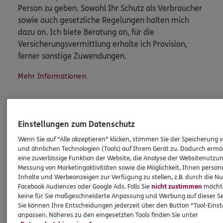
Person zu geben. Sowohl Ihr Schutz als Verbraucher
sowie auch gesetzliche Regelungen halten mich
dazu an. Ich biete Beratung an, für die
Versicherungsvermittlung erhalte ich Provision,
ferner sonstige Zuwendungen.
Mehr Informationen
Einstellungen zum Datenschutz
Wenn Sie auf "Alle akzeptieren" klicken, stimmen Sie der Speicherung 
Produkte
und ähnlichen Technologien (Tools) auf Ihrem Gerät zu. Dadurch ermö
eine zuverlässige Funktion der Website, die Analyse der Websitenutzun
Zahnversicherungen
Messung von Marketingaktivitäten sowie die Möglichkeit, Ihnen persona
Inhalte und Werbeanzeigen zur Verfügung zu stellen, z.B. durch die N
Kfz-Versicherung
Facebook Audiences oder Google Ads. Falls Sie
nicht zustimmen
möchten
keine für Sie maßgeschneiderte Anpassung und Werbung auf dieser Se
Krankenversicherung
Sie können Ihre Entscheidungen jederzeit über den Button "Tool-Eins
anpassen. Näheres zu den eingesetzten Tools finden Sie unter
Versicherungen für den privaten Bedarf