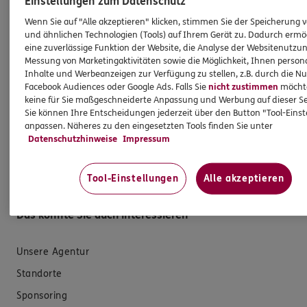
Einstellungen zum Datenschutz
Versicherungen für Geschäftskunden
Wenn Sie auf "Alle akzeptieren" klicken, stimmen Sie der Speicherung 
und ähnlichen Technologien (Tools) auf Ihrem Gerät zu. Dadurch ermö
eine zuverlässige Funktion der Website, die Analyse der Websitenutzun
Hilfe & Services
Messung von Marketingaktivitäten sowie die Möglichkeit, Ihnen persona
Inhalte und Werbeanzeigen zur Verfügung zu stellen, z.B. durch die N
Facebook Audiences oder Google Ads. Falls Sie
nicht zustimmen
möchten
E-Mail schreiben
keine für Sie maßgeschneiderte Anpassung und Werbung auf dieser Se
Sie können Ihre Entscheidungen jederzeit über den Button "Tool-Eins
Schaden melden
anpassen. Näheres zu den eingesetzten Tools finden Sie unter
Erstkontaktinformationen
Datenschutzhinweise
Impressum
EU-Offenlegungsvereinbarung
Tool-Einstellungen
Alle akzeptieren
Datenverarbeitung
Das könnte Sie auch interessieren
Unsere Agentur
Standorte
Sponsoring