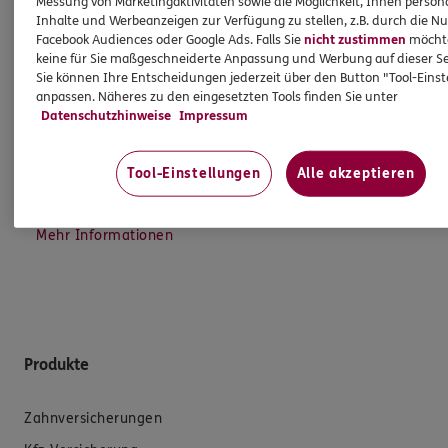
Messung von Marketingaktivitäten sowie die Möglichkeit, Ihnen persona
Wichtiges aus dem Vermittlerrecht
Inhalte und Werbeanzeigen zur Verfügung zu stellen, z.B. durch die N
Facebook Audiences oder Google Ads. Falls Sie
nicht zustimmen
möchten
keine für Sie maßgeschneiderte Anpassung und Werbung auf dieser Se
Ich bin verpflichtet, Ihnen Auskünfte zu meiner
Sie können Ihre Entscheidungen jederzeit über den Button "Tool-Eins
Person zu geben. Sowohl Ihr Schutz als Verbraucher
anpassen. Näheres zu den eingesetzten Tools finden Sie unter
Datenschutzhinweise
Impressum
sowie auch gesetzliche Regelungen halten mich
dazu an. Ich biete Beratung an, für die
Versicherungsvermittlung erhalte ich Provision,
Tool-Einstellungen
Alle akzeptieren
ferner sonstige Zuwendungen.
Mehr Informationen
Produkte
Zahnversicherungen