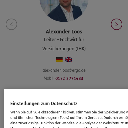
Alexander
Loos
Leiter - Fachwirt für
Versicherungen (IHK)
alexander.loos@ergo.de
Mobil:
0172 2771433
Mehr
Einstellungen zum Datenschutz
Wenn Sie auf "Alle akzeptieren" klicken, stimmen Sie der Speicherung 
und ähnlichen Technologien (Tools) auf Ihrem Gerät zu. Dadurch ermö
eine zuverlässige Funktion der Website, die Analyse der Websitenutzun
HINWEIS