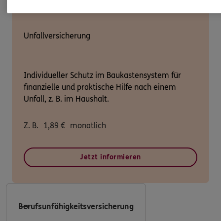
Unfallversicherung
Individueller Schutz im Baukastensystem für
finanzielle und praktische Hilfe nach einem
Unfall, z. B. im Haushalt.
Z. B.
1,89
€
monatlich
Jetzt informieren
Berufsunfähigkeitsversicherung