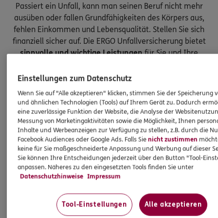
Passiert ein Unfall, kann man seinen Beruf nicht mehr
ausüben oder fallen Grundfähigkeiten des Körpers aus,
fehlen Einkommen und Lebensqualität. Stellen Sie sich
finanziell sicher auf. Die ERGO Unfallversicherung bietet
sinnvolle und wichtige Leistungen
für Sie und Ihre
Kinder.
Einstellungen zum Datenschutz
Wenn Sie auf "Alle akzeptieren" klicken, stimmen Sie der Speicherung 
und ähnlichen Technologien (Tools) auf Ihrem Gerät zu. Dadurch ermö
eine zuverlässige Funktion der Website, die Analyse der Websitenutzun
Messung von Marketingaktivitäten sowie die Möglichkeit, Ihnen persona
Inhalte und Werbeanzeigen zur Verfügung zu stellen, z.B. durch die N
Facebook Audiences oder Google Ads. Falls Sie
nicht zustimmen
möchten
keine für Sie maßgeschneiderte Anpassung und Werbung auf dieser Se
Sie können Ihre Entscheidungen jederzeit über den Button "Tool-Eins
anpassen. Näheres zu den eingesetzten Tools finden Sie unter
Datenschutzhinweise
Impressum
Tool-Einstellungen
Alle akzeptieren